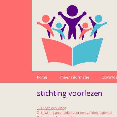
home
meer informatie
downlo
stichting voorlezen
1. ik heb een vraag
2. ik wil mij aanmelden voor een voorleesactiviteit