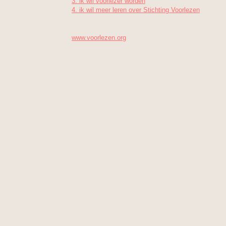
3. ik wil voorlezer worden
4. ik wil meer leren over Stichting Voorlezen
www.voorlezen.org